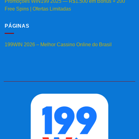
Promoções WIN199 2025 — R$1.500 em Bônus + 200
Free Spins | Ofertas Limitadas
PÁGINAS
199WIN 2026 – Melhor Cassino Online do Brasil