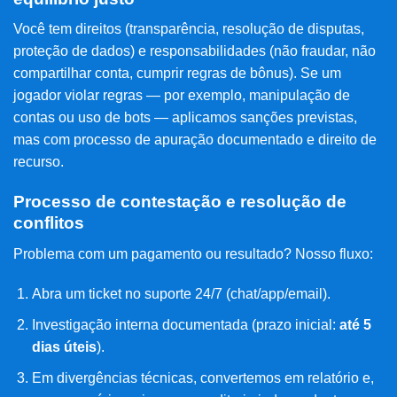
Você tem direitos (transparência, resolução de disputas,
proteção de dados) e responsabilidades (não fraudar, não
compartilhar conta, cumprir regras de bônus). Se um
jogador violar regras — por exemplo, manipulação de
contas ou uso de bots — aplicamos sanções previstas,
mas com processo de apuração documentado e direito de
recurso.
Processo de contestação e resolução de
conflitos
Problema com um pagamento ou resultado? Nosso fluxo:
Abra um ticket no suporte 24/7 (chat/app/email).
Investigação interna documentada (prazo inicial:
até 5
dias úteis
).
Em divergências técnicas, convertemos em relatório e,