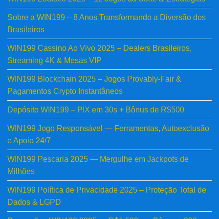
Sobre a WIN199 – 8 Anos Transformando a Diversão dos
Brasileiros
WIN199 Cassino Ao Vivo 2025 – Dealers Brasileiros,
Streaming 4K & Mesas VIP
WIN199 Blockchain 2025 – Jogos Provably-Fair &
Pagamentos Crypto Instantâneos
Depósito WIN199 – PIX em 30s + Bônus de R$500
WIN199 Jogo Responsável — Ferramentas, Autoexclusão
e Apoio 24/7
WIN199 Pescaria 2025 — Mergulhe em Jackpots de
Milhões
WIN199 Política de Privacidade 2025 – Proteção Total de
Dados & LGPD