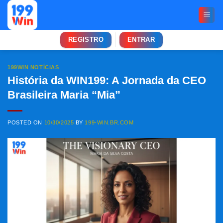
Skip
to
content
REGISTRO
ENTRAR
199WIN NOTÍCIAS
História da WIN199: A Jornada da CEO
Brasileira Maria “Mia”
POSTED ON
10/30/2025
BY
199-WIN.BR.COM