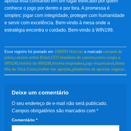
aposta está confiando em um lugar edificado por quem
conhece o jogo por dentro e por fora. A promessa é
simples: jogar com integridade, proteger com humanidade
e servir com excelência. Bem-vindo à mesa onde a
estratégia encontra o cuidado. Bem-vindo à WIN199.
Esse registro foi postado em
199WIN Notícias
e marcado
campeã de
poker
,
cassino online Brasil
,
CEO brasileira do cassino
,
como surgiu a
WIN199
,
história da WIN199
,
história inspiradora
,
jogo responsável
,
Maria
Mia da Silva Costa
,
mulher nas apostas
,
plataforma de apostas seguras
.
Deixe um comentário
O seu endereço de e-mail não será publicado.
Campos obrigatórios são marcados com
*
Comentário
*