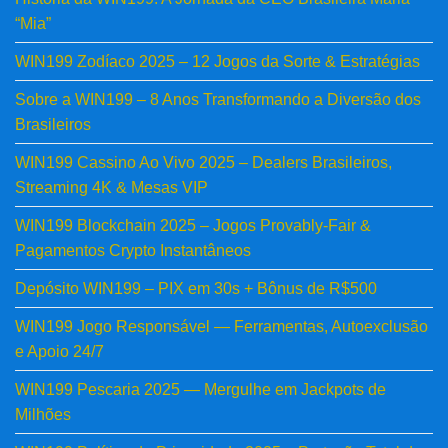
“Mia”
WIN199 Zodíaco 2025 – 12 Jogos da Sorte & Estratégias
Sobre a WIN199 – 8 Anos Transformando a Diversão dos
Brasileiros
WIN199 Cassino Ao Vivo 2025 – Dealers Brasileiros,
Streaming 4K & Mesas VIP
WIN199 Blockchain 2025 – Jogos Provably-Fair &
Pagamentos Crypto Instantâneos
Depósito WIN199 – PIX em 30s + Bônus de R$500
WIN199 Jogo Responsável — Ferramentas, Autoexclusão
e Apoio 24/7
WIN199 Pescaria 2025 — Mergulhe em Jackpots de
Milhões