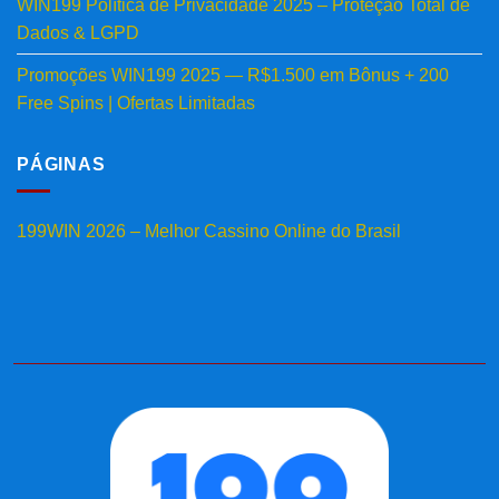
WIN199 Política de Privacidade 2025 – Proteção Total de
Dados & LGPD
Promoções WIN199 2025 — R$1.500 em Bônus + 200
Free Spins | Ofertas Limitadas
PÁGINAS
199WIN 2026 – Melhor Cassino Online do Brasil